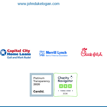
www.johndukelogan.com