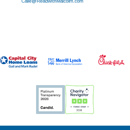
Calle@ReadwithMalcolm.com