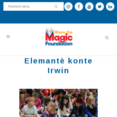
Elemantè konte
Irwin