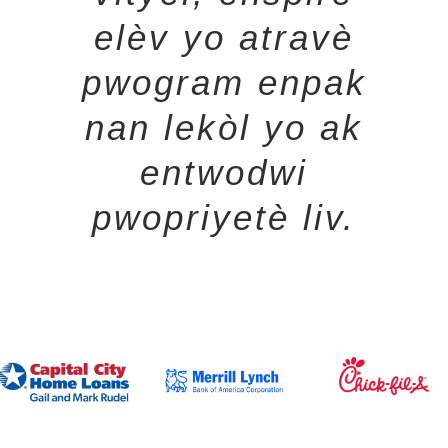
elèv yo atravè
pwogram enpak
nan lekòl yo ak
entwodwi
pwopriyetè liv.