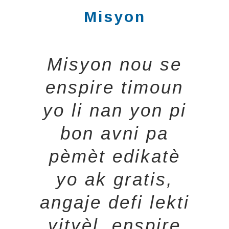
Misyon
Misyon nou se
enspire timoun
yo li nan yon pi
bon avni pa
pèmèt edikatè
yo ak gratis,
angaje defi lekti
vityèl, enspire