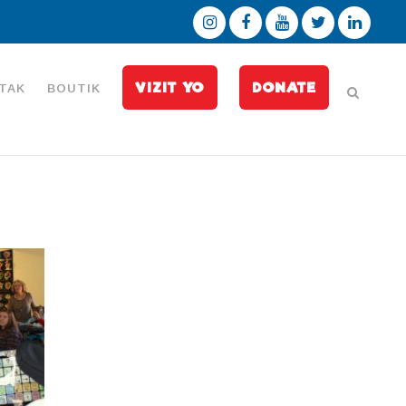
VIZIT YO
DONATE
TAK
BOUTIK
l