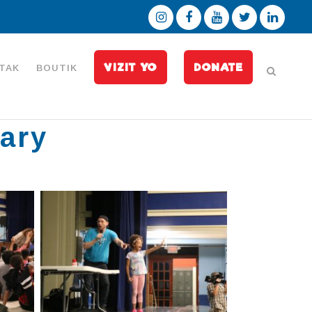
VIZIT YO
DONATE
TAK
BOUTIK
ary