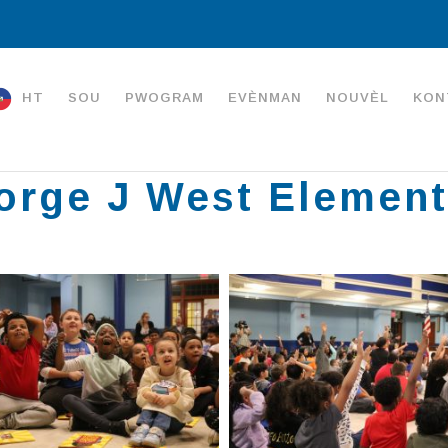
HT
SOU
PWOGRAM
EVÈNMAN
NOUVÈL
KON
orge J West Element