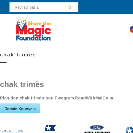
chak trimès
chak trimès
Plan don chak trimès pou Pwogram ReadWithMalColm
Donate Kounye a