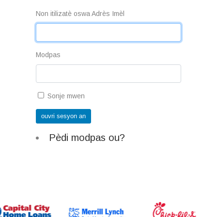
Non itilizatè oswa Adrès Imèl
Modpas
Sonje mwen
ouvri sesyon an
Pèdi modpas ou?