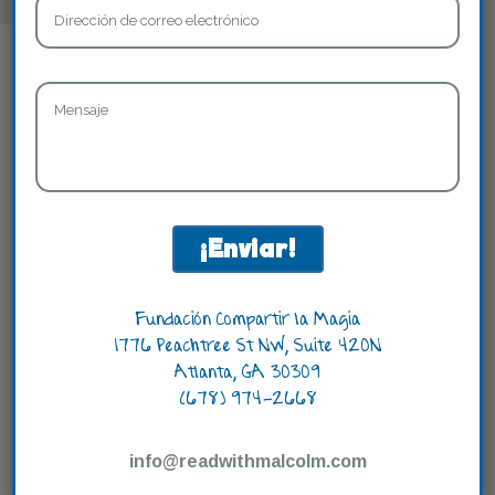
Fundación Compartir la Magia
1776 Peachtree St NW, Suite 420N
Atlanta, GA 30309
(678) 974-2668
info@readwithmalcolm.com