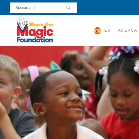
ES
ACERCA 