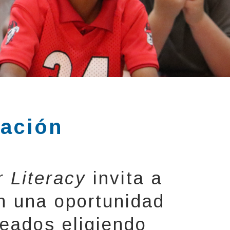
zación
 Literacy
invita a
n una oportunidad
leados eligiendo