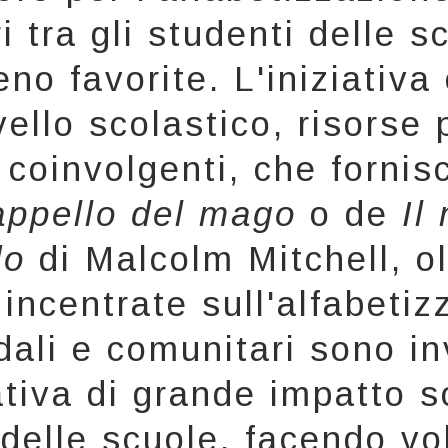
i tra gli studenti delle 
no favorite. L'iniziativ
ivello scolastico, risorse 
i coinvolgenti, che fornis
cappello del mago
o de
Il
do
di Malcolm Mitchell, ol
à incentrate sull'alfabetiz
dali e comunitari sono inv
ativa di grande impatto 
 delle scuole, facendo vo